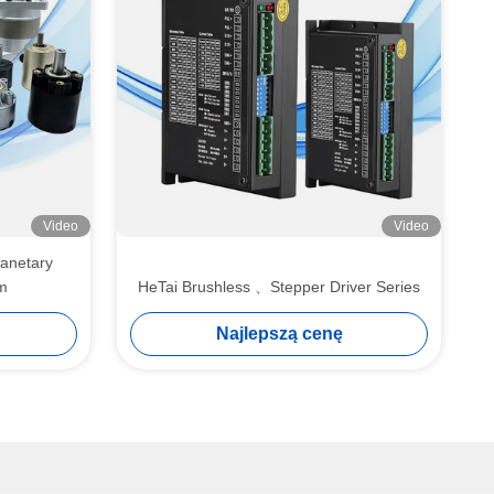
Video
Video
lanetary
m
HeTai Brushless 、Stepper Driver Series
Najlepszą cenę