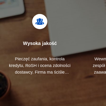
Wysoka jakość
Pieczęć zaufania, kontrola
Wewnę
kredytu, RoSH i ocena zdolności
zespół 
dostawcy. Firma ma ściśle
zaawa
kontrolowany system jakości i
Możemy
profesjonalne laboratorium
opraco
badawcze.