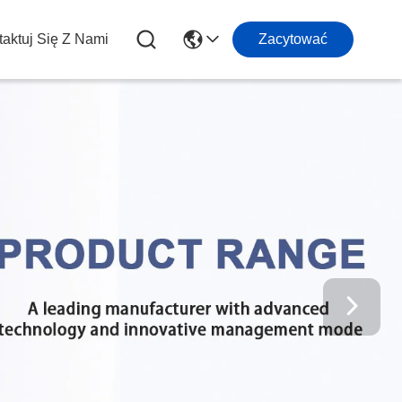
aktuj Się Z Nami
Zacytować