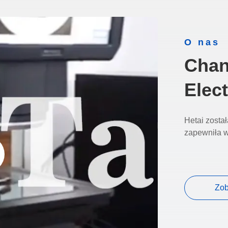
O nas
Chan
Elect
Hetai został
zapewniła w
Zob