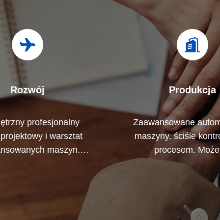
Rozwój
Produkcja
trzny profesjonalny
Zaawansowane autom
projektowy i warsztat
maszyny, ściśle kont
nsowanych maszyn.
procesem. Moż
 współpracować, aby
wyprodukować wszy
wać produkty, których
terminale elektryczne, 
potrzebujesz.
są wymagane