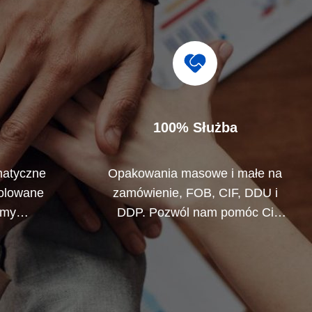
100% Służba
atyczne
Opakowania masowe i małe na
rolowane
zamówienie, FOB, CIF, DDU i
emy
DDP. Pozwól nam pomóc Ci
stkie
znaleźć najlepsze rozwiązanie
które nie
dla wszystkich twoich
.
problemów.