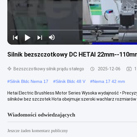
Silnik bezszczotkowy DC HETAI 22mm--110m
Bezszczotkowy silnik prądu stałego
2025-12-06
1
#
Silnik Bldc Nema 17
#
Silnik Bldc 48 V
#
Nema 17 42 mm
Hetai Electric Brushless Motor Series Wysoka wydajność • Precyz
silników bez szczotek Hota obejmuje:szeroki wachlarz rozmiarów 
Wiadomości odwiedzających
Jeszcze żaden komentarz publiczny