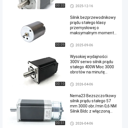
Bezszczotkowy silnik prądu s
00:33
2025-12-16
tałego
Silnik bezprzewodnikowy
prądu stałego klasy
przemysłowej o
maksymalnym momentu
obrotowym 0,042 N-m i
klasie izolacyjnej B
Bezszczotkowy silnik prądu s
00:09
2025-09-06
tałego
Wysokiej wydajności
300V serwo silnik prądu
stałego 400W Moc 3000
obrotów na minutę
Prędkość dla przemysłu
Silnik serwo AC
00:10
2026-04-06
Nema23 Bezszczotkowy
silnik prądu stałego 57
mm 3000 obr./min 0,6 NM
Silnik Bldc z włączoną
przerwą
Bezszczotkowy silnik prądu s
00:51
2026-04-06
tałego