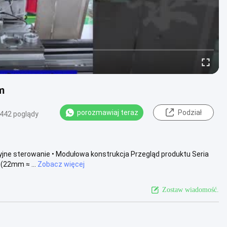
m
porozmawiaj teraz
Podział
442 poglądy
yjne sterowanie • Modułowa konstrukcja Przegląd produktu Seria
(22mm ≈ ...
Zobacz więcej
Zostaw wiadomość.