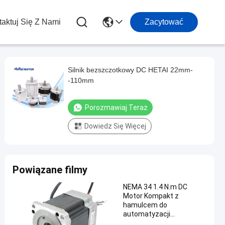
aktuj Się Z Nami
Zacytować
Silnik bezszczotkowy DC HETAI 22mm-
-110mm
Porozmawiaj Teraz
Dowiedz Się Więcej
Powiązane filmy
NEMA 34 1.4 N.m DC
Motor Kompakt z
hamulcem do
automatyzacji
przemysłowej