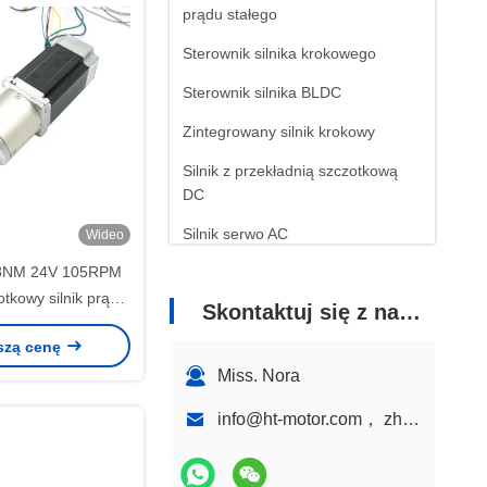
prądu stałego
Sterownik silnika krokowego
Sterownik silnika BLDC
Zintegrowany silnik krokowy
Silnik z przekładnią szczotkową
DC
Silnik serwo AC
Wideo
8NM 24V 105RPM
tkowy silnik prądu
Skontaktuj się z nami
ekładnią planetarną
szą cenę
Miss. Nora
info@ht-motor.com， zhaoyu@ht-motor.com