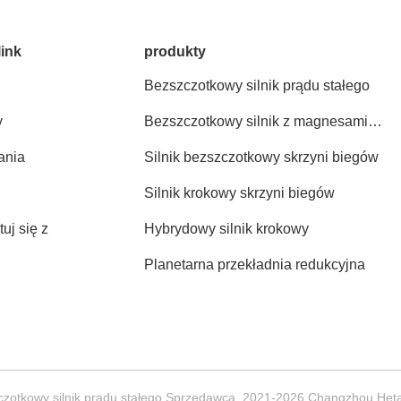
link
produkty
Bezszczotkowy silnik prądu stałego
y
Bezszczotkowy silnik z magnesami
trwałymi
ania
Silnik bezszczotkowy skrzyni biegów
Silnik krokowy skrzyni biegów
uj się z
Hybrydowy silnik krokowy
Planetarna przekładnia redukcyjna
zotkowy silnik prądu stałego Sprzedawca. 2021-2026 Changzhou Hetai 