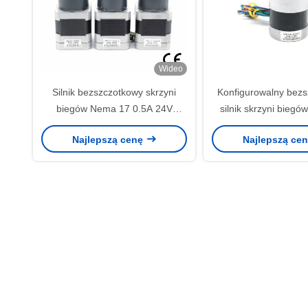
Wideo
Silnik bezszczotkowy skrzyni
Konfigurowalny bez
biegów Nema 17 0.5A 24V
silnik skrzyni bieg
2.2OHMS 42mm
24v 0.8ohm 57mm
Najlepszą cenę
Najlepszą ce