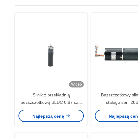
Wideo
Silnik z przekładnią
Bezszczotkowy siln
bezszczotkową BLDC 0,87 cala
stałego serii 28
24V 300 obr./min Seria 22BL
przekładnią planet
Najlepszą cenę
Najlepszą ce
Silnik bezszczotkowy z
motoreduktor n
przekładnią