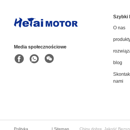
Szybki 
O nas
produkt
Media społecznościowe
rozwiąz
blog
Skontakt
nami
Polityka
|
Sitemap
Chiny dobre. Jakość Bezszc