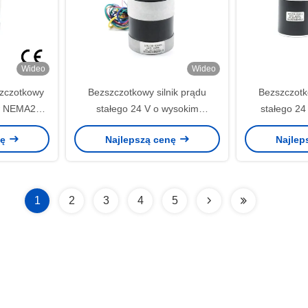
Wideo
Wideo
szczotkowy
Bezszczotkowy silnik prądu
Bezszczotk
ów NEMA23
stałego 24 V o wysokim
stałego 24
 * 57mm
momencie obrotowym 500 obr /
planetarną M
nę
Najlepszą cenę
Najlep
min 0,8 Nm Cylindryczny
0
1
2
3
4
5