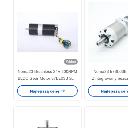
Wideo
Nema23 Brushless 24V 200RPM
Nema23 57BL03B 
BLDC Gear Motor 57BL03B Serii
Zintegrowany bezs
Do Sprzedawcy
silnik z skrzynią b
Najlepszą cenę
Najlepszą ce
25N.M 15R