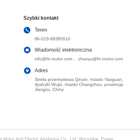
Szybki kontakt
Teren
86-519-88385510
Wiadomość elektroniczna
info@ht-motor.com， zhaoyu@ht-motor.com
Adres
Strefa przemysłowa Qinxin, miasto Yaoguan,
dystrykt Wujin, miasto Changzhou, prowincja
Jiangsu, Chiny
Motor And Electric Appliance Co., Ltd. Wszystkie. Prawa