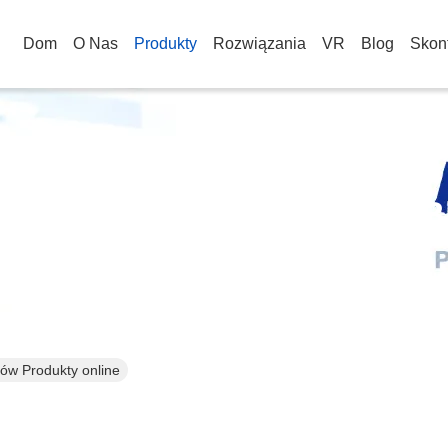
Dom
O Nas
Produkty
Rozwiązania
VR
Blog
Skont
k Bezszczotkowy Skrzyni 
gów Produkty online