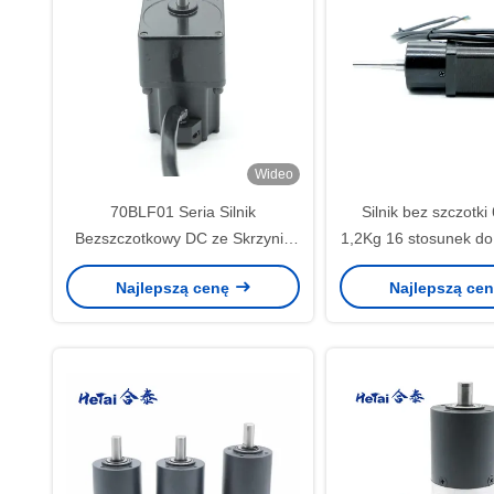
Wideo
70BLF01 Seria Silnik
Silnik bez szczotk
Bezszczotkowy DC ze Skrzynią
1,2Kg 16 stosunek do
Planetarną 4N.M 24V 72RPM
przemysłow
Najlepszą cenę
Najlepszą ce