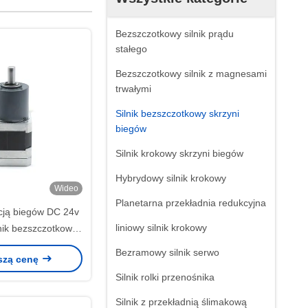
Bezszczotkowy silnik prądu
stałego
Bezszczotkowy silnik z magnesami
trwałymi
Silnik bezszczotkowy skrzyni
biegów
Silnik krokowy skrzyni biegów
Hybrydowy silnik krokowy
Wideo
Planetarna przekładnia redukcyjna
kcją biegów DC 24v
liniowy silnik krokowy
ik bezszczotkowy
36 mm
Bezramowy silnik serwo
szą cenę
Silnik rolki przenośnika
Silnik z przekładnią ślimakową