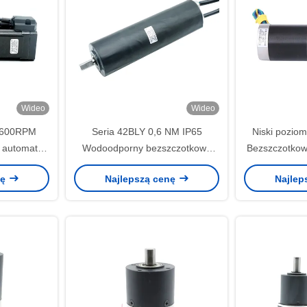
Wideo
Wideo
i 600RPM
Seria 42BLY 0,6 NM IP65
Niski pozio
 automatyki
Wodoodporny bezszczotkowy
Bezszczotkow
ej
silnik z przekładnią prądu stałego
V Kon
nę
Najlepszą cenę
Najlep
0,5 A 24 V 370 obr./min