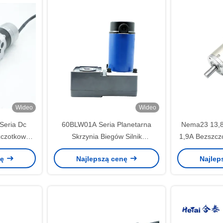
Wideo
Wideo
Seria Dc
60BLW01A Seria Planetarna
Nema23 13,
zczotkowy
Skrzynia Biegów Silnik
1,9A Bezszczo
iegów 24V
Bezszczotkowy DC 15N.M 24V
stałego z prz
nę
Najlepszą cenę
Najlep
pm
38W 15RPM