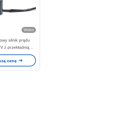
Wideo
owy silnik prądu
 V z przekładnią
ocny 200 obr / min
szą cenę
,04 nm