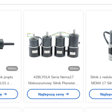
Wideo
Wideo
ik prądu
42BLY01A Seria Nema17
Silnik z redu
BL01 z
Niskoszumowy Silnik Planetarny
NEMA 17 Siln
arną Mały
DC Silnik Bezszczotkowy z
nę
Najlepszą cenę
Najlep
ema11
Przekładnią