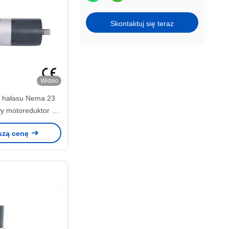
Skontaktuj się teraz
Wideo
m hałasu Nema 23
y motoreduktor 24
figurowalny
szą cenę